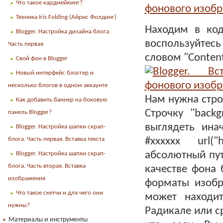
Что такое кардмейкинг?
Техника Iris Folding (Айрис Фолдинг)
Находим в код
Blogger. Настройка дизайна блога.
воспользуйтесь 
Часть первая
словом "Conten
Свой фон в Blogger
Новый интерфейс блоггер и
несколько блогов в одном аккаунте
Нам нужна стро
Как добавить баннер на боковую
Строчку "backg
панель Blogger?
выглядеть инач
Blogger. Настройка шапки скрап-
блога. Часть первая. Вставка текста
#хххххх url("ht
абсолютный пут
Blogger. Настройка шапки скрап-
блога. Часть вторая. Вставка
качестве фона 
изображения
форматы изобр
Что такое скетчи и для чего они
может находит
нужны?
Радикале или ср
Материалы и инструменты