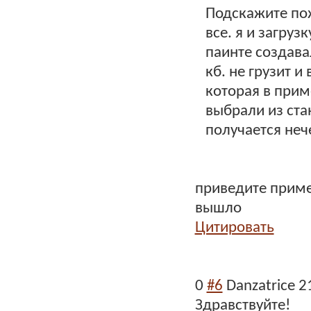
Подскажите пож
все. я и загруз
паинте создав
кб. не грузит и
которая в прим
выбрали из ста
получается нече
приведите пример
вышло
Цитировать
0
#6
Danzatrice
2
Здравствуйте!