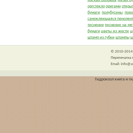
мягкая обложка
мятая б
оргстекло
оригами
откры
бумаги
полубусины
пор
самоклеющаяся пенолен
тиснение
тиснение на ме
бумаги
цветы из жести
ц
штамп из губки
штампы
ш
© 2010-2014 
Перепечатка 
Email: info@s
Гидроизол книга и гид