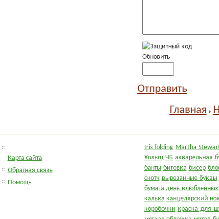
Обновить
Отправить
Главная
Н
Iris folding
Martha Stewart
Хольтц
ЧБ
акварельная б
Карта сайта
банты
биговка
бисер
бло
Обратная связь
скотч
вырезанные буквы
Помощь
бумага
день влюблённых
калька
канцелярский но
коробочки
краска для ш