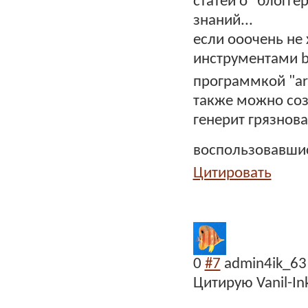
статей о "блогге
знаний...
если ооочень не
инструментами b
программкой "art
также можно соз
генерит грязнов
воспользовавши
Цитировать
0
#7
admin4ik_63
Цитирую Vanil-In