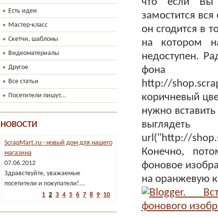
что если Вы 
Есть идеи
замостится вся 
Мастер-класс
он сгодится в т
Скетчи, шаблоны
на котором н
Видеоматериалы
недоступен. Ра
Другое
фо
Все статьи
http://shop.sc
Посетители пишут...
коричневый цве
нужно вставить 
выглядеть
НОВОСТИ
url("http://shop
Конечно, пот
фоновое изобра
на оранжевую к
Магазин ScrapHouse. Выберите
удобный способ оплаты!
1
2
3
4
5
6
7
8
9
10
23.04.2012
Друзья, у нас еще одна хорошая