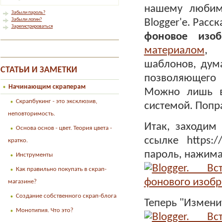
нашему любимо
Забыли пароль?
Забыли логин?
Blogger'е. Расс
Зарегистрироваться
фоновое изоб
материалом
, 
шаблонов, дума
СТАТЬИ И ЗАМЕТКИ
позволяющего 
Начинающим скраперам
Можно лишь в
Скрапбукинг - это эксклюзив,
системой. Попр
неповторимость.
Итак, заходим
Основа основ - цвет. Теория цвета -
ссылке https:/
кратко.
пароль, нажима
Инструменты
Как правильно покупать в скрап-
магазине?
Создание собственного скрап-блога
Теперь "Измени
Монотипия. Что это?